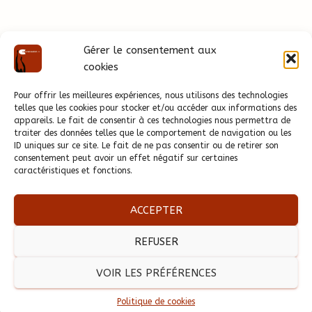
Gérer le consentement aux
cookies
Pour offrir les meilleures expériences, nous utilisons des technologies
telles que les cookies pour stocker et/ou accéder aux informations des
appareils. Le fait de consentir à ces technologies nous permettra de
traiter des données telles que le comportement de navigation ou les
ID uniques sur ce site. Le fait de ne pas consentir ou de retirer son
consentement peut avoir un effet négatif sur certaines
caractéristiques et fonctions.
ACCEPTER
REFUSER
Gem Connexion Plus
- Groupe d'entraide mutuelle - 9, rue
VOIR LES PRÉFÉRENCES
Saint Germain l'Auxerrois - 75001 Paris - 01 42 33 40 57 -
06 50 70 68 74 - secretariat[at]gem-connexion.fr
Politique de cookies