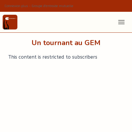
Connexion plus - Groupe d'entraide mutuelle
OUVRI
Un tournant au GEM
This content is restricted to subscribers