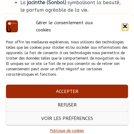
La
jacinthe (Sonbol)
symbolisant la beauté,
le parfum agréable de la vie.
Gérer le consentement aux
cookies
Pour offrir les meilleures expériences, nous utilisons des technologies
telles que les cookies pour stocker et/ou accéder aux informations des
appareils. Le fait de consentir à ces technologies nous permettra de
traiter des données telles que le comportement de navigation ou les
ID uniques sur ce site. Le fait de ne pas consentir ou de retirer son
consentement peut avoir un effet négatif sur certaines
caractéristiques et fonctions.
ACCEPTER
REFUSER
Gem Connexion Plus
- Groupe d'entraide mutuelle - 9, rue
VOIR LES PRÉFÉRENCES
Saint Germain l'Auxerrois - 75001 Paris - 01 42 33 40 57 -
06 50 70 68 74 - secretariat[at]gem-connexion.fr
Politique de cookies